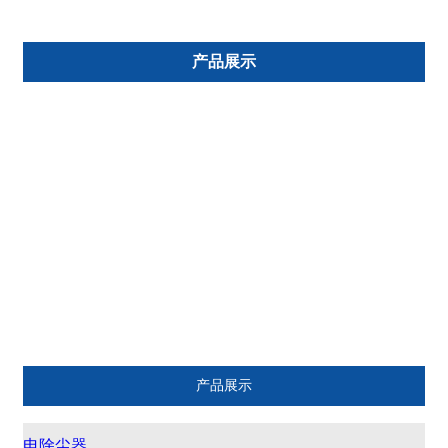
产品展示
电除尘器
布袋除尘器
气力输灰设备
脱硫脱硝
专业化运营
环保设备备品备件
服务项目
产品展示
电除尘器