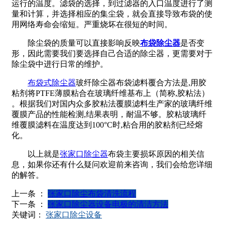
运行的温度。滤袋的选择，到过滤器的入口温度进行了测
量和计算，并选择相应的集尘袋，就会直接导致布袋的使
用网络寿命会缩短。严重烧坏在很短的时间。
除尘袋的质量可以直接影响反映
布袋除尘器
是否变
形，因此需要我们要选择自己合适的除尘器，更需要对于
除尘袋中进行日常的维护。
布袋式除尘器
玻纤除尘器布袋滤料覆合方法是,用胶
粘剂将PTFE薄膜粘合在玻璃纤维基布上（简称,胶粘法）
。根据我们对国内众多胶粘法覆膜滤料生产家的玻璃纤维
覆膜产品的性能检测,结果表明，耐温不够。胶粘玻璃纤
维覆膜滤料在温度达到100°C时,粘合用的胶粘剂已经熔
化。
以上就是
张家口除尘器
布袋主要损坏原因的相关信
息，如果你还有什么疑问欢迎前来咨询，我们会给您详细
的解答。
上一条 ：
张家口除尘布袋清洗流程
下一条 ：
张家口除尘器设备电极的清洁方法
关键词：
张家口除尘设备