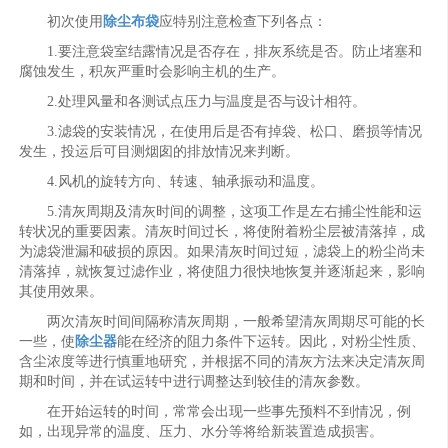
初次使用
除尘布袋
应特别注意检查下列各点：
1.要注意袋室结露情况是否存在，排灰系统是否。防止堵塞和
腐蚀发生，积灰严重时会影响主机的生产。
2.处理风量和各测试点压力与温度是否与设计相符。
3.滤袋的安装情况，在使用后是否有掉袋、松口、磨损等情况
发生，投运后可目测烟囱的排放情况来判断。
4.风机的旋转方向、转速、轴承振动和温度。
5.清灰周期及清灰时间的调整，这项工作是左右捕尘性能和运
转状况的重要因素。清灰时间过长，将使附着粉尘层被清落掉，成
为滤袋泄漏和破损的原因。如果清灰时间过短，滤袋上的粉尘尚未
清落掉，就恢复过滤作业，将使阻力很快地恢复并逐渐起来，影响
其使用效果。
两次清灰时间间隔称清灰周期，一般希望清灰周期尽可能的长
一些，使
除尘器
能在经济的阻力条件下运转。因此，对粉尘性质、
含尘浓度等进行慎重地研究，并根据不同的清灰方法来决定清灰周
期和时间，并在试运转中进行调整达到较佳的清灰参数。
在开始运转的时间，常常会出现一些事先预料不到情况，例
如，出现异常的温度、压力、水分等将给新装置造成损害。