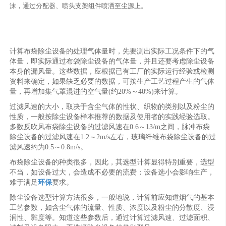
沫，通过分配器、喷头支架组件喷洒至尘源上。
计算布袋除尘设备的处理气体量时，先要测出实际工况条件下的气
体量，即实际通过布袋除尘设备的气体量，并且还要考虑除尘设备
本身的漏风量。这些数据，应根据已有工厂的实际运行经验或检测
资料来确定，如果缺乏必要的数据，可按生产工艺过程产生的气体
量，再增加集气罩混进的空气量(约20%～40%)来计算。
过滤风速的大小，取决于含尘气体的性状、织物的类别以及粉尘的
性质，一般按除尘设备样本推荐的数据及使用者的实践经验选取。
多数反吹风布袋除尘设备的过滤风速在0.6～13/m之间，脉冲布袋
除尘设备的过滤风速在1.2～2m/s左右，玻璃纤维布袋除尘设备的过
滤风速约为0.5～0.8m/s。
布袋除尘设备的种类很多，因此，其选型计算显得特别重要，选型
不当，如设备过大，会造成不必要的流费；设备选小会影响生产，
难于满足
环保
要求。
除尘设备选型计算方法很多，一般地说，计算前应知道烟气的基本
工艺参数，如含尘气体的流量、性质、浓度以及粉尘的分散度、浸
润性、黏度等。知道这些参数后，通过计算过滤风速、过滤面积、