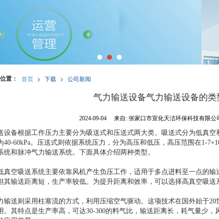
位置：
首页
>
下载
>
公司新闻
气力输送设备气力输送设备的类
2024-09-04
来自:
张家口市宣化天洁环保科技有限公
送设备根据工作压力主要分为吸送式和压送式两大类。吸送式分为低真空和高
40-60kPa。压送式则依据系统压力，分为高压和低压，高压范围在1-7×10
系统和脉冲气力输送系统。下面具体介绍两种类型。
低真空吸送系统主要依靠风机产生负压工作，适用于多点进料至一点的输
但其输送距离短，生产率较低。为提升距离和效率，可以选择高真空吸送
力输送则采用柱塞流的方式，利用压缩空气驱动。这项技术在国外始于20世
用。其特点是生产率高，可达30-300的料气比，输送距离长，耗气量少