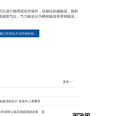
可以进行物理或化学操作，但相比机械输送，能耗
根据固气比，气力输送分为稀相输送和密相输送，
家口市宣化天洁环保科技...
更多>>
帆破浪踏足行 奋发向上勇攀登
格布袋除尘器及脱硫脱硝设备、湿