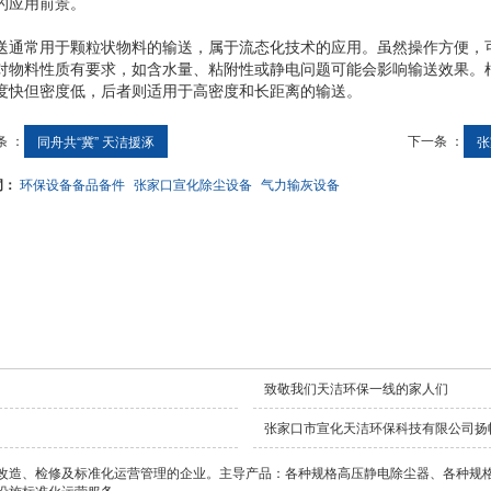
的应用前景。
送通常用于颗粒状物料的输送，属于流态化技术的应用。虽然操作方便，
对物料性质有要求，如含水量、粘附性或静电问题可能会影响输送效果。
度快但密度低，后者则适用于高密度和长距离的输送。
条 ：
下一条 ：
同舟共“冀” 天洁援涿
张
词：
环保设备备品备件
张家口宣化除尘设备
气力输灰设备
致敬我们天洁环保一线的家人们
张家口市宣化天洁环保科技有限公司扬
改造、检修及标准化运营管理的企业。主导产品：各种规格高压静电除尘器、各种规