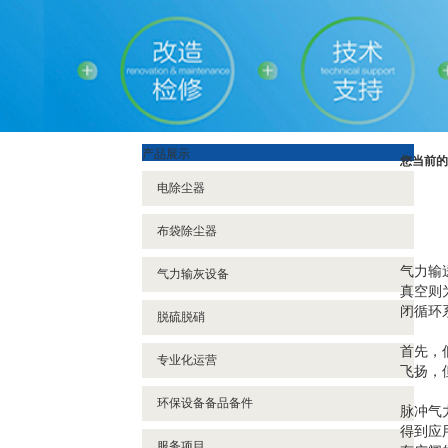
产品展示
您当前的
电除尘器
布袋除尘器
气力输
气力输灰设备
真空则为
闭循环
脱硫脱硝
首先，
专业化运营
飞扬，
环保设备备品备件
脉冲气
得到应
服务项目