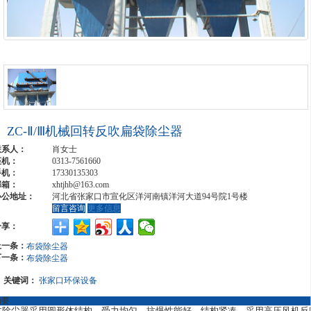
ZC-Ⅱ/Ⅲ机械回转反吹扁袋除尘器
联系人：
肖女士
座机：
0313-7561660
手机：
17330135303
邮箱：
xhtjhb@163.com
办公地址：
河北省张家口市宣化区洋河南镇洋河大道94号院1号楼
留言咨询
更多信息
分享：
上一条：
布袋除尘器
下一条：
布袋除尘器
关键词：
张家口环保设备
摘要