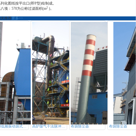
系列化图纸按平出口(即P型)绘制成。
2
八项：570为公称过滤面积(m
)。
相关推荐
更多>>
LZH低频振动袋式除尘器
高炉煤气干法脉冲袋式除尘器
布袋除尘器
布袋除尘器