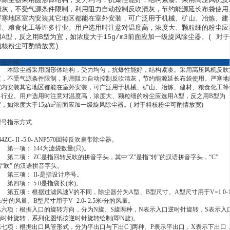
本除尘器采用圆形体结构，受力均匀，抗爆性能好，结构紧凑。采用高压风机反
清灰，不受气源条件限制，利用阻力自动控制反吹清灰，节约能源延长布袋使用
严寒地区室内安装其它地区都能在室外安装，可广泛用于机械、矿山、冶炼、建
材、粮食化工等许多行业。用户选用时注意对温度高，浓度大、颗粒细的粉尘应
用A型，反之用B型为宜，如浓度大于15g/m3前面应加一级旋风除尘器。( 对于
粗核粉尘可酌情放宽)
产品介绍
本除尘器采用圆形体结构，受力均匀，抗爆性能好，结构紧凑。采用高压风机反吹
灰，不受气源条件限制，利用阻力自动控制反吹清灰，节约能源延长布袋使用。严寒地
室内安装其它地区都能在室外安装，可广泛用于机械、矿山、冶炼、建材、粮食化工等
多行业。用户选用时注意对温度高，浓度大、颗粒细的粉尘应选用A型，反之用B型为
3
，如浓度大于15g/m
前面应加一级旋风除尘器。( 对于粗核粉尘可酌情放宽)
型号指示方式
44ZC- II -5.0- ANP570回转反吹扁带除尘器。
第一项： 144为滤袋数量(只)。
第二项： ZC是指回转反吹的拼音字头，其中“Z”是指“转”的汉语拼音字
头，“C”
“吹” 的汉语拼音字头。
第三项： II-是指设计序号。
第四项： 5.0是指袋长(米)。
第五项：根据过滤风速V的不同，除尘器分为A型、B型尺寸。A型尺寸用于V=1.0-1
/分的风量。B型尺寸用于V=2.0- 2.5米/分的风量。
第六项：根据入口的旋转方向，分为N旋、S旋两种，N表示入口逆时针旋转，S表示入
顺时针旋转，系列化图纸按逆时针旋转绘制(即N旋)。
第七项：根据出口风管形式，分为平出口与下出C ]两种。P表示平出口，X表示下出口